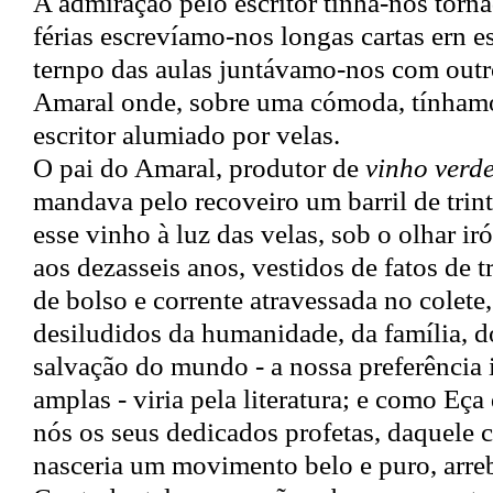
A admiração pelo escritor tinha-nos torn
férias escrevíamo-nos longas cartas ern es
ternpo das aulas juntávamo-nos com outro
Amaral onde, sobre uma cómoda, tínham
escritor alumiado por velas.
O pai do Amaral, produtor de
vinho verd
mandava pelo recoveiro um barril de trint
esse vinho à luz das velas, sob o olhar i
aos dezasseis anos, vestidos de fatos de t
de bolso e corrente atravessada no colete
desiludidos da humanidade, da família, d
salvação do mundo - a nossa preferência i
amplas - viria pela literatura; e como Eça
nós os seus dedicados profetas, daquele 
nasceria um movimento belo e puro, arre