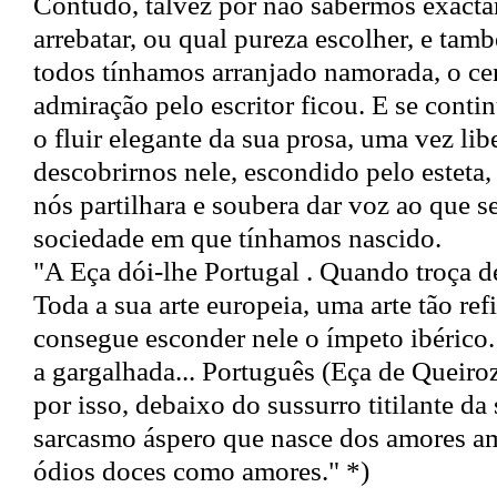
Contudo, talvez por não sabermos exact
arrebatar, ou qual pureza escolher, e tam
todos tínhamos arranjado namorada, o ce
admiração pelo escritor ficou. E se cont
o fluir elegante da sua prosa, uma vez libe
descobrirnos nele, escondido pelo esteta
nós partilhara e soubera dar voz ao que s
sociedade em que tínhamos nascido.
"A Eça dói-lhe Portugal . Quando troça 
Toda a sua arte europeia, uma arte tão re
consegue esconder nele o ímpeto ibérico.
a gargalhada... Português (Eça de Queiro
por isso, debaixo do sussurro titilante da 
sarcasmo áspero que nasce dos amores a
ódios doces como amores." *)